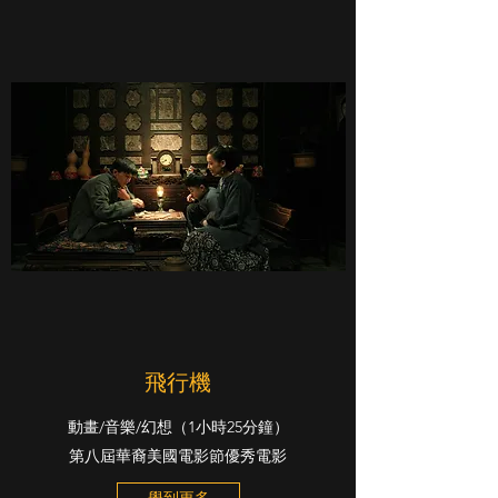
飛行機
動畫/音樂/幻想（1小時25分鐘）
第八屆華裔美國電影節優秀電影