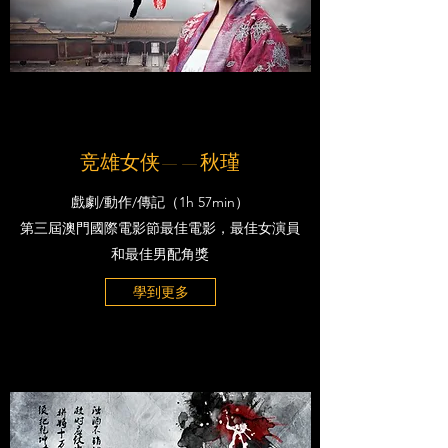
竞雄女侠——秋瑾
戲劇/動作/傳記（1h 57min）
第三屆澳門國際電影節最佳電影，最佳女演員
和最佳男配角獎
學到更多