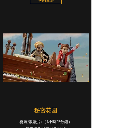
學到更多
秘密花園
喜劇/浪漫片/（1小時25分鐘）