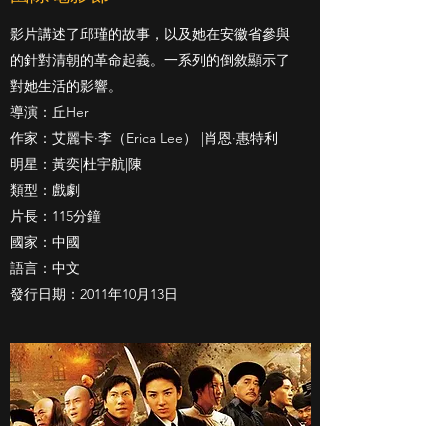
影片講述了邱瑾的故事，以及她在安徽省參與
的針對清朝的革命起義。一系列的倒敘顯示了
對她生活的影響。
導演：
丘Her
作家：
艾麗卡·李（Erica Lee）
|
肖恩·惠特利
明星：
黃奕|
杜宇航|
陳
類型：
戲劇
片長：115分鐘
國家：中國
語言：中文
發行日期：2011年10月13日